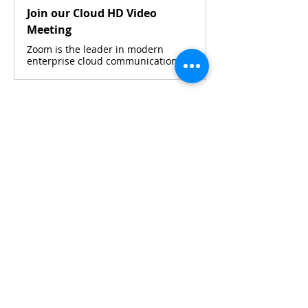
Join our Cloud HD Video
Meeting
Zoom is the leader in modern
enterprise cloud communications.
Silakan hubungi 
Maya Widjaja
 atau 
Silvia Budiarto 
melalui WhatsApp untuk 
detail lebih lanjut.
Bagikan acara ini
HUBUNGI KKIOC
social@kkioc.org