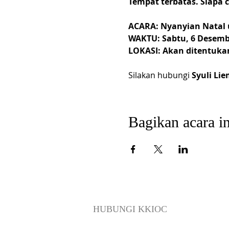
Tempat terbatas. Siapa c
ACARA: Nyanyian Natal 
WAKTU: Sabtu, 6 Desembe
LOKASI: Akan ditentuk
Silakan hubungi 
Syuli Lie
Bagikan acara in
HUBUNGI KKIOC
social@kkioc.org