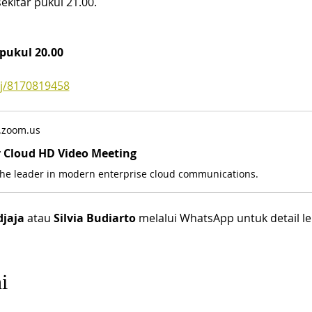
ekitar pukul 21.00.
pukul 20.00
/j/8170819458
.zoom.us
r Cloud HD Video Meeting
the leader in modern enterprise cloud communications.
jaja
 atau 
Silvia Budiarto 
melalui WhatsApp untuk detail leb
i