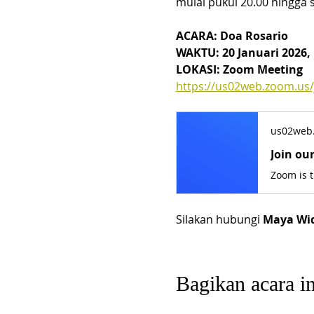
mulai pukul 20.00 hingga s
ACARA: Doa Rosario
WAKTU: 20 Januari 2026, 
LOKASI: Zoom Meeting
https://us02web.zoom.us
us02web
Join ou
Zoom is 
Silakan hubungi 
Maya Wid
Bagikan acara in