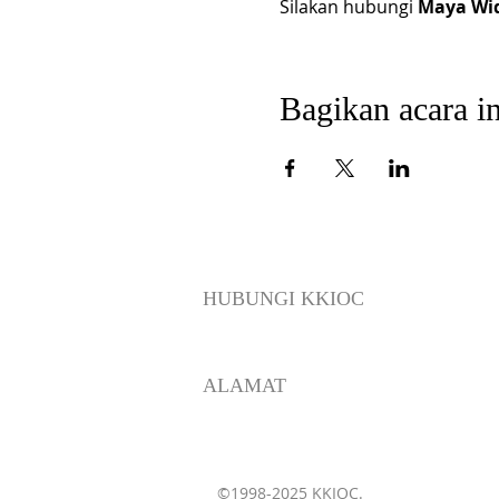
Silakan hubungi 
Maya Wid
Bagikan acara in
HUBUNGI KKIOC
social@kkioc.org
ALAMAT
235 S. Pine Drive
Fullerton, California 92833
©1998-2025 KKIOC.