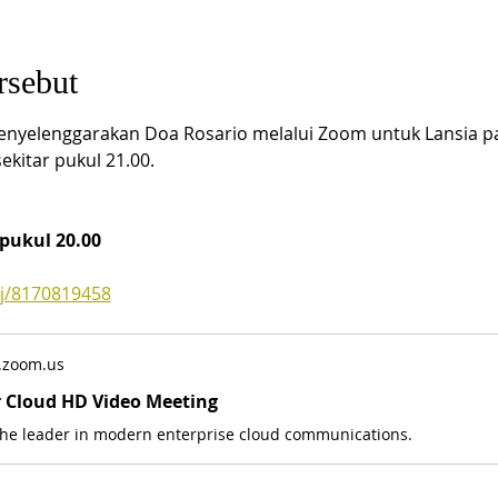
rsebut
nyelenggarakan Doa Rosario melalui Zoom untuk Lansia pa
ekitar pukul 21.00.
pukul 20.00
/j/8170819458
.zoom.us
r Cloud HD Video Meeting
the leader in modern enterprise cloud communications.