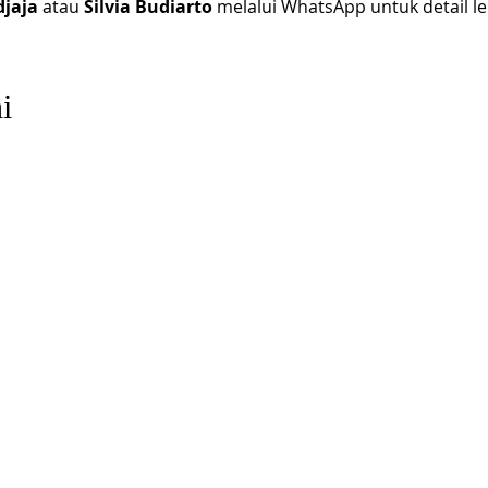
jaja
 atau 
Silvia Budiarto 
melalui WhatsApp untuk detail leb
i