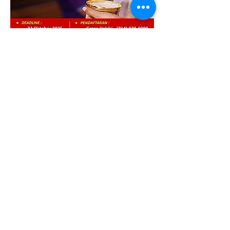
Bagikan acara ini
HUBUNGI KKIOC
social@kkioc.org
ALAMAT
235 S. Pine Drive
Fullerton, California 92833